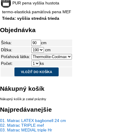
PUR pena vyššia hustota
termo-elastická pamäťová pena MEF
Trieda: vyššia stredná trieda
Objednávka
Šírka:
cm
Dĺžka:
cm
Poťahová látka:
Počet:
ks
Nákupný košík
Nákupný košík je zatiaľ prázdny
Najpredávanejšie
01. Matrac LATEX bagbonell 24 cm
02. Matrac TRIPLE mef
03. Matrac MEDIAL triple Hr