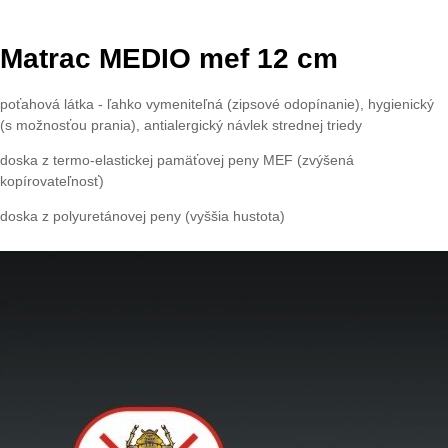
Matrac MEDIO mef 12 cm
poťahová látka - ľahko vymeniteľná (zipsové odopínanie), hygienický
(s možnosťou prania), antialergický návlek strednej triedy
doska z termo-elastickej pamäťovej peny MEF (zvýšená
kopírovateľnosť)
doska z polyuretánovej peny (vyššia hustota)